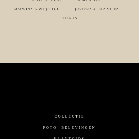
Britt & Lucas
Jaimy & Tim
Malwina & Wojciech
Justyna & Kazimierz
Details
COLLECTIE
FOTO BELEVINGEN
KLANTGIDS