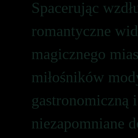
Spacerując wzdł
romantyczne wido
magicznego miast
miłośników mody,
gastronomiczną i
niezapomniane d