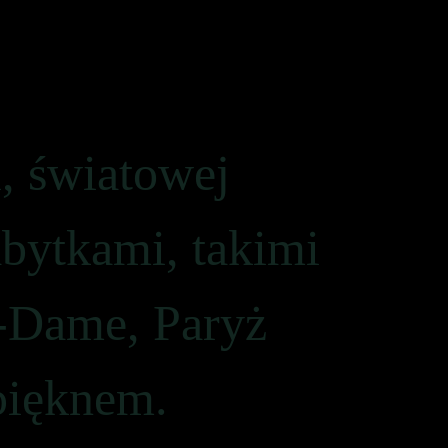
i, światowej
abytkami, takimi
e-Dame, Paryż
pięknem.