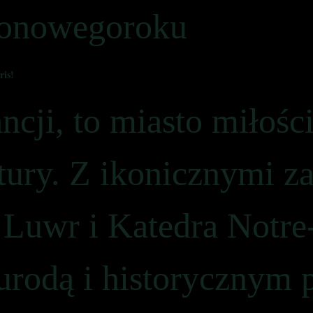
gonowegoroku
ris!
ancji, to miasto miłośc
ltury. Z ikonicznymi z
, Luwr i Katedra Notr
urodą i historycznym 