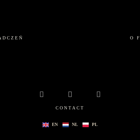
ADCZEŃ
O 
CONTACT
EN
NL
PL