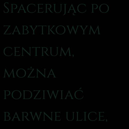
Spacerując po
zabytkowym
centrum,
można
podziwiać
barwne ulice,