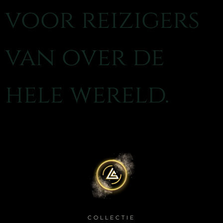
voor reizigers
van over de
hele wereld.
COLLECTIE