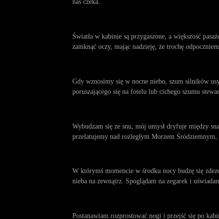
nas czeka.
Światła w kabinie są przygaszone, a większość pasaż
zamknąć oczy, mając nadzieję, że trochę odpoczniem
Gdy wznosimy się w nocne niebo, szum silników usy
poruszającego się na fotelu lub cichego szumu stewa
Wybudzam się ze snu, mój umysł dryfuje między snam
przelatujemy nad rozległym Morzem Śródziemnym, a
W którymś momencie w środku nocy budzę się zdezo
nieba na zewnątrz. Spoglądam na zegarek i uświadam
Postanawiam rozprostować nogi i przejść się po kabi