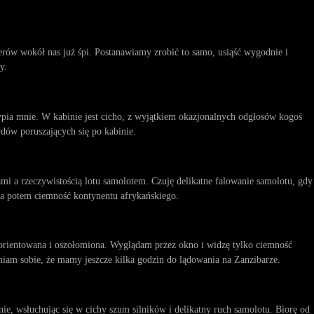
erów wokół nas już śpi. Postanawiamy zrobić to samo, usiąść wygodnie i
y.
pia mnie. W kabinie jest cicho, z wyjątkiem okazjonalnych odgłosów kogoś
rdów poruszających się po kabinie.
i a rzeczywistością lotu samolotem. Czuję delikatne falowanie samolotu, gdy
 potem ciemność kontynentu afrykańskiego.
rientowana i oszołomiona. Wyglądam przez okno i widzę tylko ciemność
iam sobie, że mamy jeszcze kilka godzin do lądowania na Zanzibarze.
nie, wsłuchując się w cichy szum silników i delikatny ruch samolotu. Biorę od