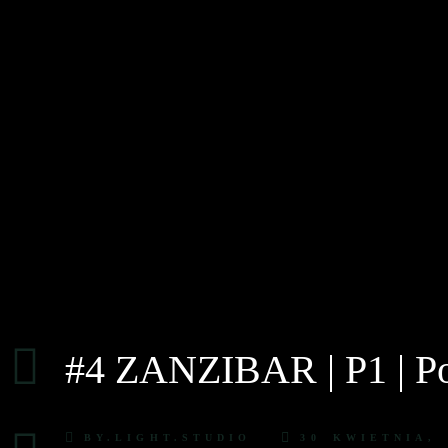
#4 ZANZIBAR | P1 | Po
BY.LIGHT.STUDIO
30 KWIETNIA, 