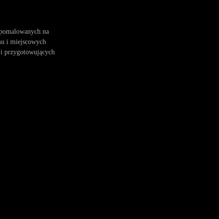
t pomalowanych na
nu i miejscowych
 i przygotowujących