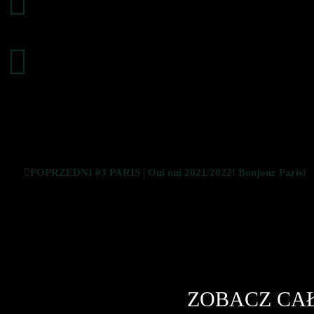
POPRZEDNI #3 PARIS | Oui oui 2021/2022! Bonjour Paris!
ZOBACZ CAŁ