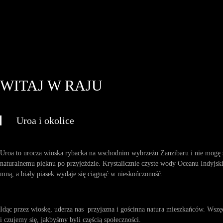
WITAJ W RAJU
Uroa i okolice
Uroa to urocza wioska rybacka na wschodnim wybrzeżu Zanzibaru i nie mogę s
naturalnemu pięknu po przyjeździe. Krystalicznie czyste wody Oceanu Indyjski
mną, a biały piasek wydaje się ciągnąć w nieskończoność.
Idąc przez wioskę, uderza nas przyjazna i gościnna natura mieszkańców. Wszęd
i czujemy się, jakbyśmy byli częścią społeczności.